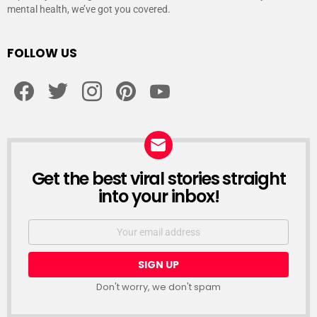
mental health, we’ve got you covered.
FOLLOW US
facebook
twitter
instagram
pinterest
youtube
Get the best viral stories straight
NEWSLETTER
into your inbox!
Email
address:
Don't worry, we don't spam