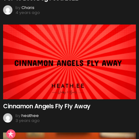
by
Charis
4 years ago
Cinnamon Angels Fly Fly Away
by
heathee
3 years ago