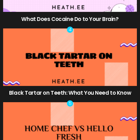
What Does Cocaine Do to Your Brain?
Black Tartar on Teeth: What You Need to Know