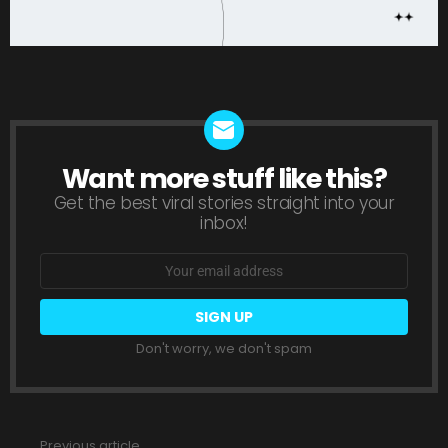
Want more stuff like this?
NEWSLETTER
Get the best viral stories straight into your
inbox!
Email
address:
Don't worry, we don't spam
Previous article