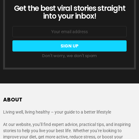
Get the best viral stories straight
NEWSLETTER
into your inbox!
Email
address:
Don't worry, we don't spam
ABOUT
Living well, living healthy – your guide to a better lifestyle
At our website, you’ll find expert advice, practical tips, and inspiring
stories to help you live your best life. Whether you’re looking to
improve your diet, get more active, reduce stress, or boost your