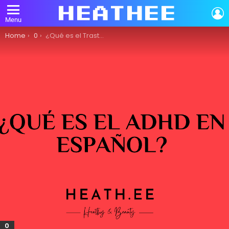
L
Menu
You are here:
Home
0
¿Qué es el Trastorno por Déficit de Atención e Hiperactividad (TDAH) en Español?
0