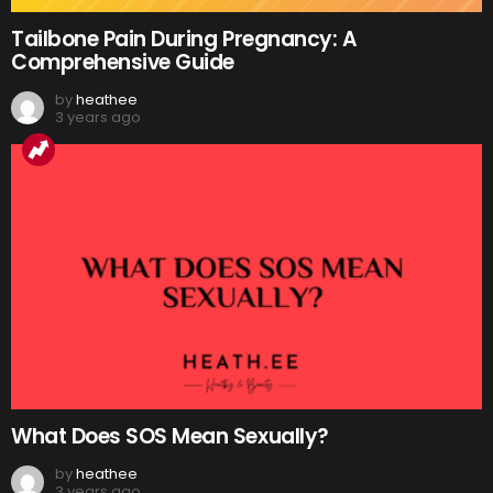
Tailbone Pain During Pregnancy: A
Comprehensive Guide
by
heathee
3 years ago
What Does SOS Mean Sexually?
by
heathee
3 years ago