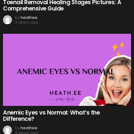
Toenail Removal Healing Stages Pictures: A
Comprehensive Guide
by
heathee
3 years ago
Anemic Eyes vs Normal: What’s the
Difference?
by
heathee
3 years ago