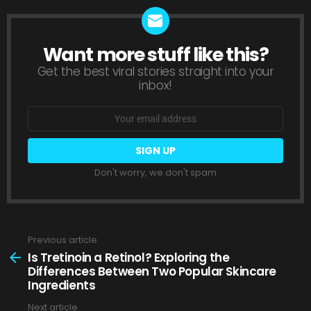
Want more stuff like this?
NEWSLETTER
Get the best viral stories straight into your
inbox!
Email
address:
Don't worry, we don't spam
Previous article
See
more
Is Tretinoin a Retinol? Exploring the
Differences Between Two Popular Skincare
Ingredients
Next article