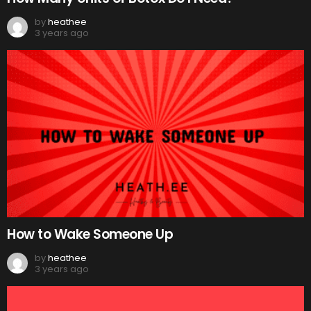
by
heathee
3 years ago
How to Wake Someone Up
by
heathee
3 years ago