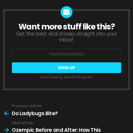
Want more stuff like this?
NEWSLETTER
Get the best viral stories straight into your
inbox!
Email
address:
Don't worry, we don't spam
Previous article
See
more
Do Ladybugs Bite?
Next article
Ozempic Before and After: How This