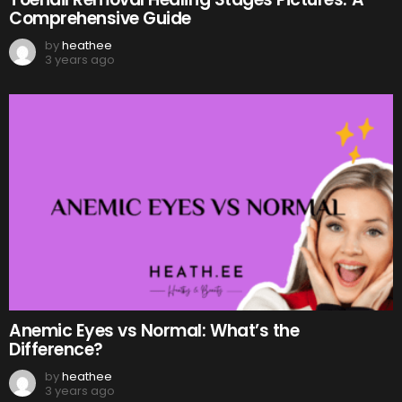
Comprehensive Guide
by
heathee
3 years ago
Anemic Eyes vs Normal: What’s the
Difference?
by
heathee
3 years ago