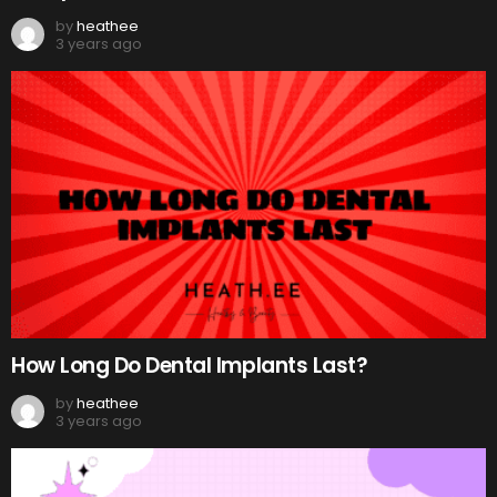
by
heathee
3 years ago
How Long Do Dental Implants Last?
by
heathee
3 years ago